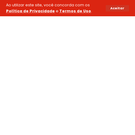
Ao utilizar este site, você concorda com os
Aceitar
Política de Privacidade
e
Termos de Uso
.