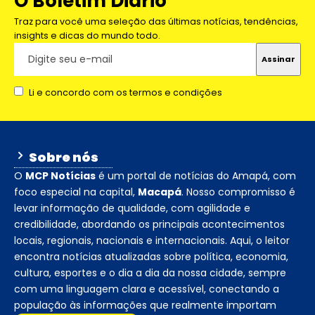
O Boletim Diário
Traz para você uma seleção das últimas notícias, tendências,
insights e dicas do mundo todo.
Li e concordo com os termos e condições
Sobre nós
O
MCP Notícias
é um portal de notícias do Amapá, com
foco especial na capital,
Macapá
. Nosso compromisso é
levar informação de qualidade, com agilidade e
credibilidade, abordando os principais acontecimentos
locais, regionais, nacionais e internacionais. Aqui, o leitor
encontra notícias atualizadas sobre política, economia,
cultura, esportes e o dia a dia da nossa cidade, sempre
com uma linguagem clara e acessível, conectando a
população às informações que realmente importam