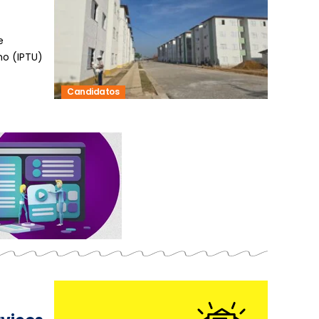
e
no (IPTU)
Candidatos