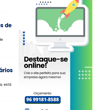
s de
de
ários
a, está