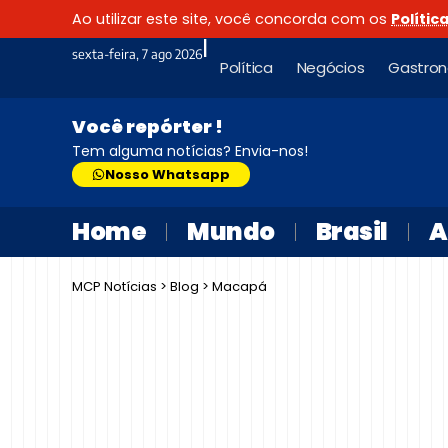
Ao utilizar este site, você concorda com os
Polític
|
sexta-feira, 7 ago 2026
Política
Negócios
Gastro
Você repórter !
Tem alguma notícias? Envia-nos!
Nosso Whatsapp
Home
Mundo
Brasil
A
MCP Notícias
>
Blog
>
Macapá