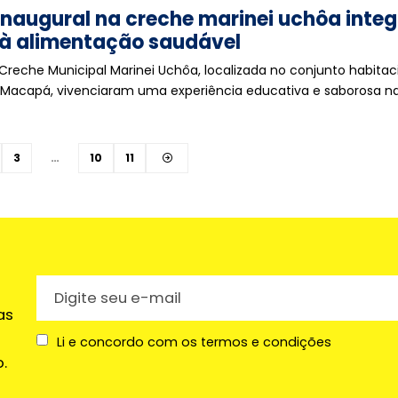
inaugural na creche marinei uchôa integ
 à alimentação saudável
Creche Municipal Marinei Uchôa, localizada no conjunto habitac
Macapá, vivenciaram uma experiência educativa e saborosa n
3
…
10
11
as
Li e concordo com os termos e condições
.