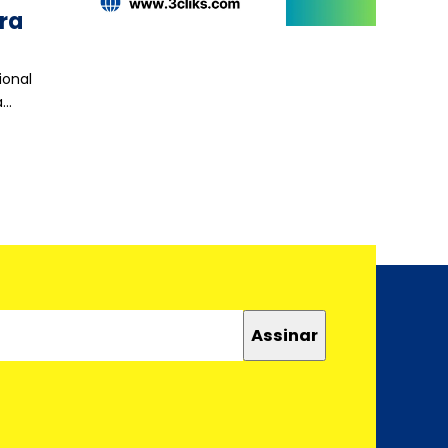
ra
ional
a…