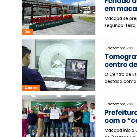
Feriado d
em maca
Macapá se prep
segunda-feira, 
Dia
5 dezembro, 2025
Tomograf
centro d
O Centro de Es
destaca como 
Centro
5 dezembro, 2025
Prefeitur
com o “c
Macapá inicia 