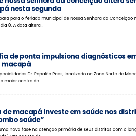
e nossa senhora da conceição altera se
pá nesta segunda
ara para o feriado municipal de Nossa Senhora da Conceição 
dia 8. A data altera…
ia de ponta impulsiona diagnósticos e
e macapá
pecialidades Dr. Papaléo Paes, localizado na Zona Norte de Mac
o maior centro de…
a de macapá investe em saúde nos distr
ombo saúde”
uma nova fase na atenção primária de seus distritos com o l