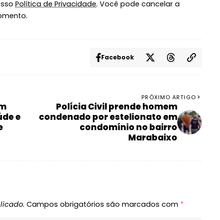
osso
Política de Privacidade
. Você pode cancelar a
omento.
Facebook
PRÓXIMO ARTIGO
em
Polícia Civil prende homem
úde e
condenado por estelionato em
e
condomínio no bairro
Marabaixo
licado.
Campos obrigatórios são marcados com
*