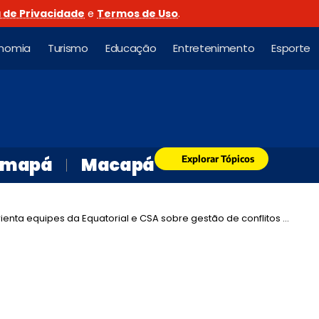
a de Privacidade
e
Termos de Uso
.
nomia
Turismo
Educação
Entretenimento
Esporte
Explorar Tópicos
mapá
Macapá
rienta equipes da Equatorial e CSA sobre gestão de conflitos em campo