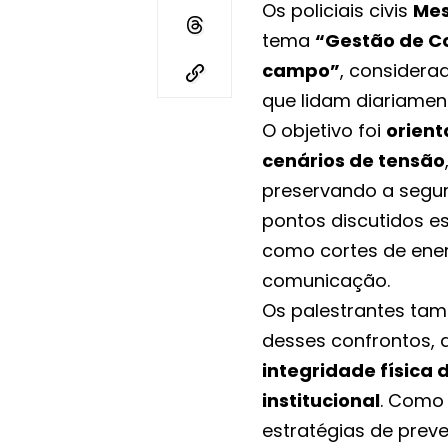
Os policiais civis
Mes
tema
“Gestão de Co
campo”
, considerad
que lidam diariamen
O objetivo foi
orient
cenários de tensão
preservando a segur
pontos discutidos e
como cortes de energ
comunicação.
Os palestrantes ta
desses confrontos,
integridade física
institucional
. Como 
estratégias de pre