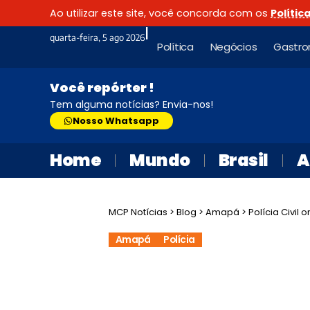
Ao utilizar este site, você concorda com os
Polític
|
quarta-feira, 5 ago 2026
Política
Negócios
Gastro
Você repórter !
Tem alguma notícias? Envia-nos!
Nosso Whatsapp
Home
Mundo
Brasil
A
MCP Notícias
>
Blog
>
Amapá
>
Polícia Civil o
Amapá
Polícia