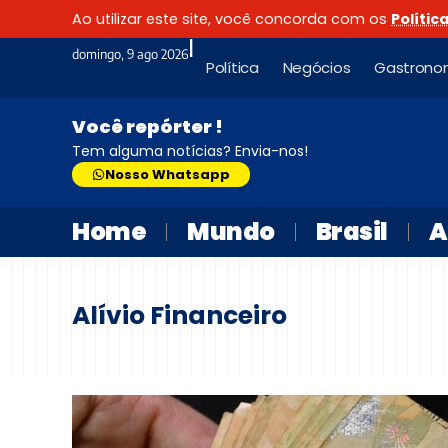
Ao utilizar este site, você concorda com os
Polític
|
domingo, 9 ago 2026
Política
Negócios
Gastrono
Você repórter !
Tem alguma notícias? Envia-nos!
Nosso Whatsapp
Home
Mundo
Brasil
A
Alívio Financeiro