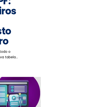
PF:
iros
sto
ro
 todo o
ova tabela…