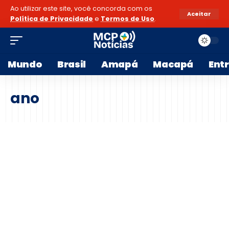
Ao utilizar este site, você concorda com os
Aceitar
Política de Privacidade
e
Termos de Uso
.
Mundo
Brasil
Amapá
Macapá
Ent
ano