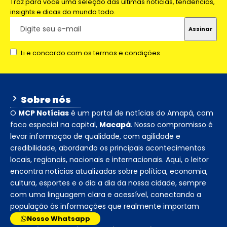
Traz para você uma seleção das últimas notícias, tendências,
insights e dicas do mundo todo.
Li e concordo com os termos e condições
Sobre nós
O
MCP Notícias
é um portal de notícias do Amapá, com
foco especial na capital,
Macapá
. Nosso compromisso é
levar informação de qualidade, com agilidade e
credibilidade, abordando os principais acontecimentos
locais, regionais, nacionais e internacionais. Aqui, o leitor
encontra notícias atualizadas sobre política, economia,
cultura, esportes e o dia a dia da nossa cidade, sempre
com uma linguagem clara e acessível, conectando a
população às informações que realmente importam
Nosso Whatsapp