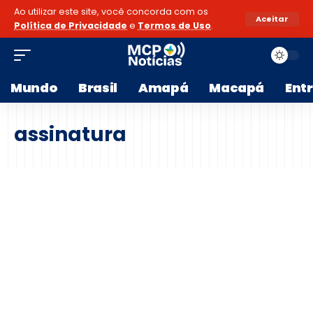
Ao utilizar este site, você concorda com os
Aceitar
Política de Privacidade
e
Termos de Uso
.
Mundo
Brasil
Amapá
Macapá
Ent
assinatura