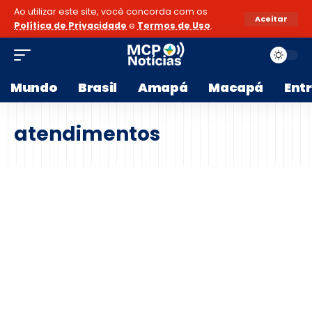
Ao utilizar este site, você concorda com os
Aceitar
Política de Privacidade
e
Termos de Uso
.
Mundo
Brasil
Amapá
Macapá
Ent
atendimentos