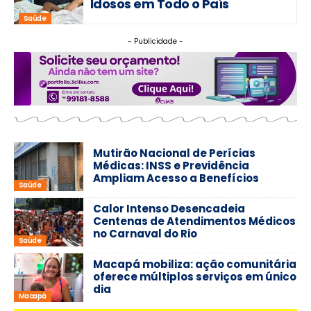
Idosos em Todo o País
Saúde
- Publicidade -
Mutirão Nacional de Perícias
Médicas: INSS e Previdência
Ampliam Acesso a Benefícios
Saúde
Calor Intenso Desencadeia
Centenas de Atendimentos Médicos
no Carnaval do Rio
Saúde
Macapá mobiliza: ação comunitária
oferece múltiplos serviços em único
dia
Macapá