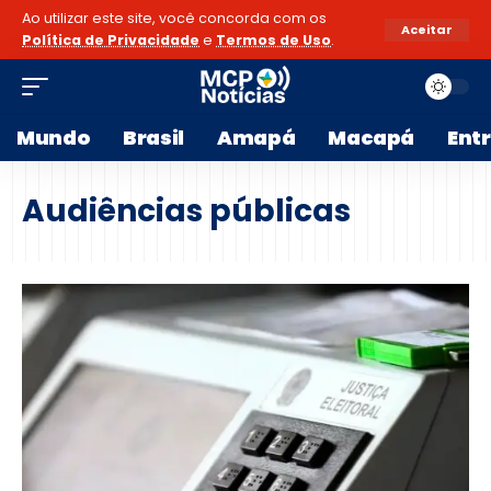
Ao utilizar este site, você concorda com os
Aceitar
Política de Privacidade
e
Termos de Uso
.
Mundo
Brasil
Amapá
Macapá
Ent
Audiências públicas