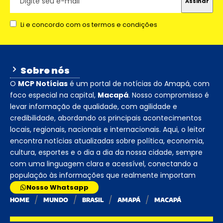
Li e concordo com os termos e condições
Sobre nós
O
MCP Notícias
é um portal de notícias do Amapá, com
foco especial na capital,
Macapá
. Nosso compromisso é
levar informação de qualidade, com agilidade e
credibilidade, abordando os principais acontecimentos
locais, regionais, nacionais e internacionais. Aqui, o leitor
encontra notícias atualizadas sobre política, economia,
cultura, esportes e o dia a dia da nossa cidade, sempre
com uma linguagem clara e acessível, conectando a
população às informações que realmente importam
Nosso Whatsapp
HOME
MUNDO
BRASIL
AMAPÁ
MACAPÁ