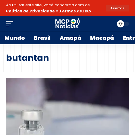
Ao utilizar este site, você concorda com os
Aceitar
Política de Privacidade
e
Termos de Uso
.
Mundo
Brasil
Amapá
Macapá
Ent
butantan