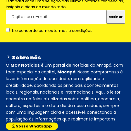
Traz para você uma seleção das últimas notícias, tendências,
insights e dicas do mundo todo.
Li e concordo com os termos e condições
Sobre nós
O
MCP Notícias
é um portal de notícias do Amapá, com
foco especial na capital,
Macapá
. Nosso compromisso é
levar informação de qualidade, com agilidade e
credibilidade, abordando os principais acontecimentos
locais, regionais, nacionais e internacionais. Aqui, o leitor
encontra notícias atualizadas sobre política, economia,
cultura, esportes e o dia a dia da nossa cidade, sempre
com uma linguagem clara e acessível, conectando a
população às informações que realmente importam
Nosso Whatsapp