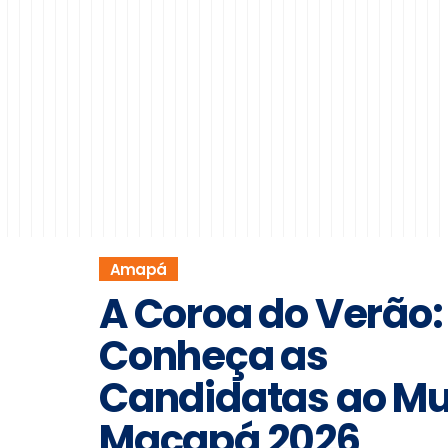
Amapá
A Coroa do Verão:
Conheça as
Candidatas ao M
Macapá 2026