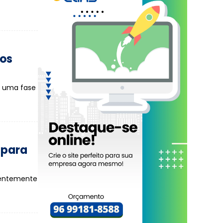
dos
a uma fase
 para
ecentemente