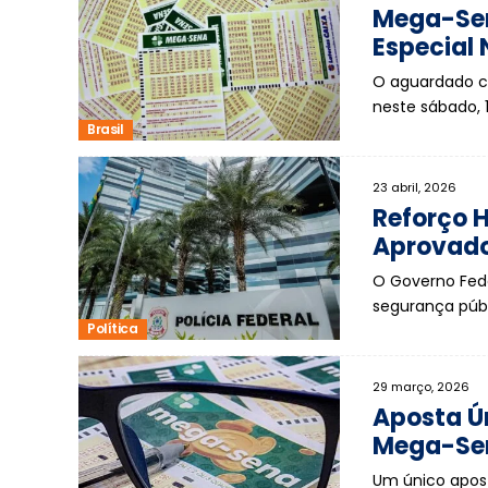
Mega-Sen
Especial
O aguardado c
neste sábado,
Brasil
23 abril, 2026
Reforço H
Aprovados
O Governo Fed
segurança púb
Política
29 março, 2026
Aposta Ún
Mega-Se
Um único apost