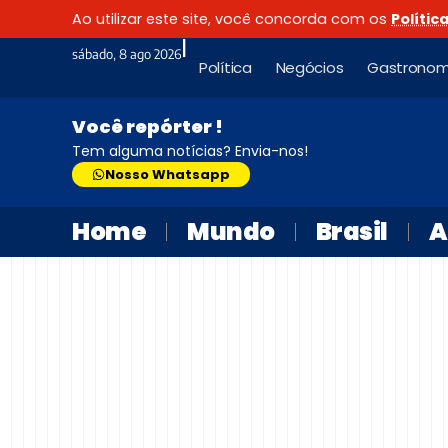
Ao utilizar este site, você concorda com os
Polític
|
sábado, 8 ago 2026
Política
Negócios
Gastronom
Você repórter !
Tem alguma notícias? Envia-nos!
Nosso Whatsapp
Home
Mundo
Brasil
A