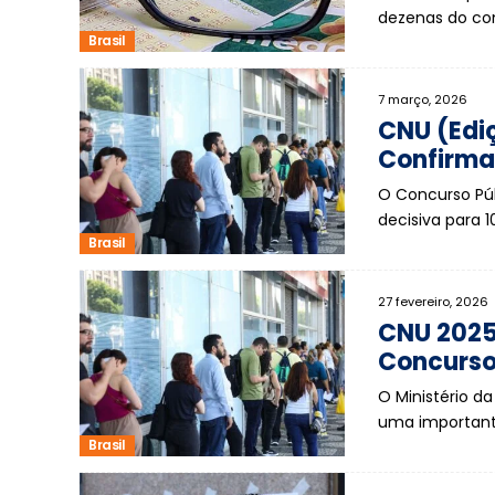
dezenas do co
Brasil
7 março, 2026
CNU (Edi
Confirma
O Concurso Púb
decisiva para 
Brasil
27 fevereiro, 2026
CNU 2025
Concurso
O Ministério d
uma importante
Brasil