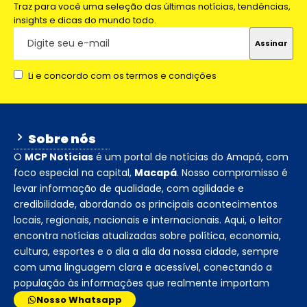
Traz para você uma seleção das últimas notícias, tendências,
insights e dicas do mundo todo.
Li e concordo com os termos e condições
Sobre nós
O
MCP Notícias
é um portal de notícias do Amapá, com
foco especial na capital,
Macapá
. Nosso compromisso é
levar informação de qualidade, com agilidade e
credibilidade, abordando os principais acontecimentos
locais, regionais, nacionais e internacionais. Aqui, o leitor
encontra notícias atualizadas sobre política, economia,
cultura, esportes e o dia a dia da nossa cidade, sempre
com uma linguagem clara e acessível, conectando a
população às informações que realmente importam
Nosso Whatsapp