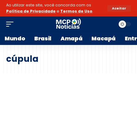
Ao utilizar este site, você concorda com os
Aceitar
Política de Privacidade
e
Termos de Uso
.
Mundo
Brasil
Amapá
Macapá
Ent
cúpula