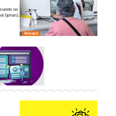
nculado ao
nal (Iphan),
Macapá