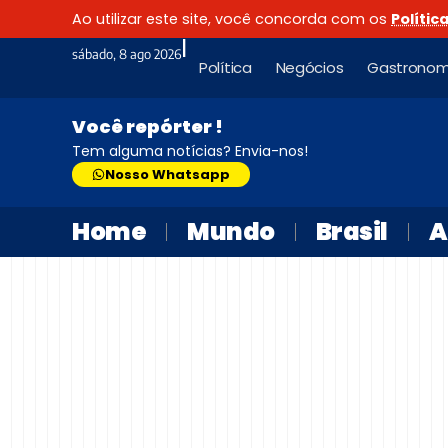
Ao utilizar este site, você concorda com os
Polític
|
sábado, 8 ago 2026
Política
Negócios
Gastronom
Você repórter !
Tem alguma notícias? Envia-nos!
Nosso Whatsapp
Home
Mundo
Brasil
A