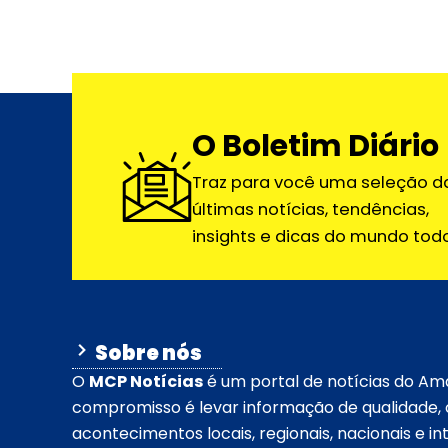
O Boletim Diário
Traz para você uma seleção d
últimas notícias, tendências,
insights e dicas do mundo todo
Sobre nós
O
MCP Notícias
é um portal de notícias do Am
compromisso é levar informação de qualidade, c
acontecimentos locais, regionais, nacionais e int