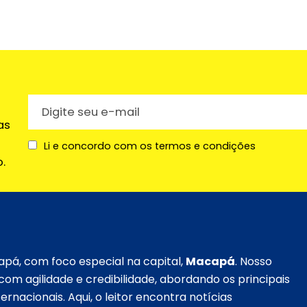
as
Li e concordo com os termos e condições
.
apá, com foco especial na capital,
Macapá
. Nosso
om agilidade e credibilidade, abordando os principais
ernacionais. Aqui, o leitor encontra notícias