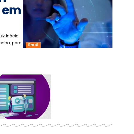
o em
iz Inácio
anha, para
Brasil