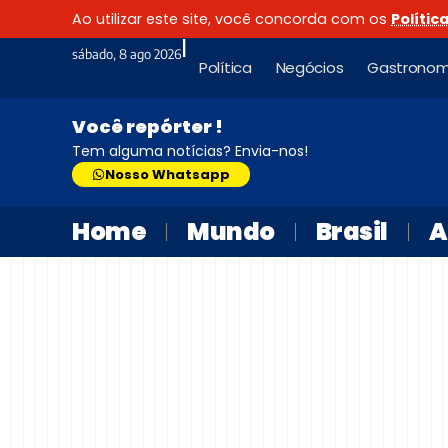
Ao utilizar este site, você concorda com os
Polític
|
sábado, 8 ago 2026
Política
Negócios
Gastronom
Você repórter !
Tem alguma notícias? Envia-nos!
Nosso Whatsapp
Home
Mundo
Brasil
A