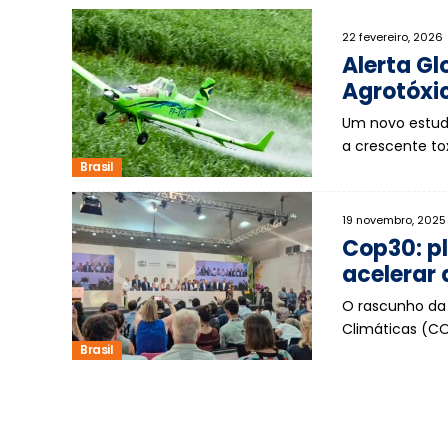
22 fevereiro, 2026
Alerta Gl
Agrotóxi
Um novo estudo
a crescente to
Brasil
19 novembro, 2025
Cop30: pl
acelerar 
O rascunho da 
Climáticas (C
Brasil