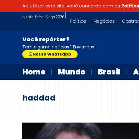
Ao utilizar este site, você concorda com os
Polític
|
quinta-feira, 6 ago 2026
Política
Negócios
Gastro
Você repórter !
Tem alguma notícias? Envia-nos!
Nosso Whatsapp
Home
Mundo
Brasil
A
haddad