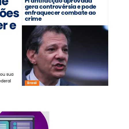
ue
Pl antifacção aprovada
gera controvérsia e pode
ções
enfraquecer combate ao
crime
r e
sou sua
ederal
Brasil