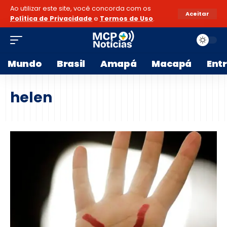
Ao utilizar este site, você concorda com os
Aceitar
Política de Privacidade
e
Termos de Uso
.
Mundo
Brasil
Amapá
Macapá
Ent
helen