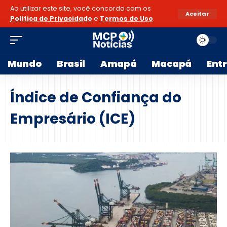
Ao utilizar este site, você concorda com os
Aceitar
Política de Privacidade
e
Termos de Uso
.
Mundo
Brasil
Amapá
Macapá
Ent
Índice de Confiança do
Empresário (ICE)