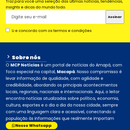
Traz para você uma seleção das últimas notícias, tendências,
insights e dicas do mundo todo.
Li e concordo com os termos e condições
Sobre nós
O
MCP Notícias
é um portal de notícias do Amapá, com
foco especial na capital,
Macapá
. Nosso compromisso é
levar informação de qualidade, com agilidade e
credibilidade, abordando os principais acontecimentos
locais, regionais, nacionais e internacionais. Aqui, o leitor
encontra notícias atualizadas sobre política, economia,
cultura, esportes e o dia a dia da nossa cidade, sempre
com uma linguagem clara e acessível, conectando a
população às informações que realmente importam
Nosso Whatsapp