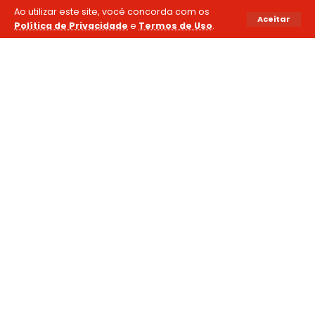
Ao utilizar este site, você concorda com os
Aceitar
Política de Privacidade
e
Termos de Uso
.