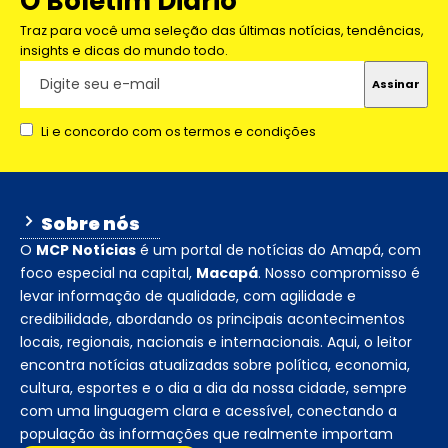
O Boletim Diário
Traz para você uma seleção das últimas notícias, tendências,
insights e dicas do mundo todo.
Li e concordo com os termos e condições
Sobre nós
O
MCP Notícias
é um portal de notícias do Amapá, com
foco especial na capital,
Macapá
. Nosso compromisso é
levar informação de qualidade, com agilidade e
credibilidade, abordando os principais acontecimentos
locais, regionais, nacionais e internacionais. Aqui, o leitor
encontra notícias atualizadas sobre política, economia,
cultura, esportes e o dia a dia da nossa cidade, sempre
com uma linguagem clara e acessível, conectando a
população às informações que realmente importam