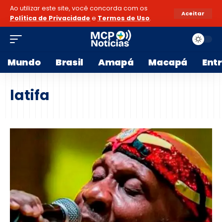
Ao utilizar este site, você concorda com os
Aceitar
Política de Privacidade
e
Termos de Uso
.
Mundo
Brasil
Amapá
Macapá
Ent
latifa