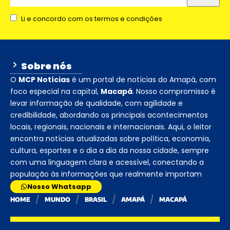
Li e concordo com os termos e condições
Sobre nós
O
MCP Notícias
é um portal de notícias do Amapá, com
foco especial na capital,
Macapá
. Nosso compromisso é
levar informação de qualidade, com agilidade e
credibilidade, abordando os principais acontecimentos
locais, regionais, nacionais e internacionais. Aqui, o leitor
encontra notícias atualizadas sobre política, economia,
cultura, esportes e o dia a dia da nossa cidade, sempre
com uma linguagem clara e acessível, conectando a
população às informações que realmente importam
Nosso Whatsapp
HOME
MUNDO
BRASIL
AMAPÁ
MACAPÁ