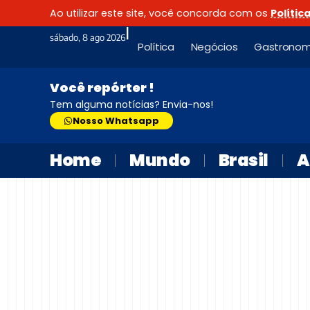
Ao utilizar este site, você concorda com os
Polític
|
sábado, 8 ago 2026
Política
Negócios
Gastronom
Você repórter !
Tem alguma notícias? Envia-nos!
Nosso Whatsapp
Home
Mundo
Brasil
A