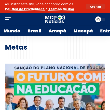
Ao utilizar este site, você concorda com os
Aceitar
Política de Privacidade
e
Termos de Uso
.
Mundo
Brasil
Amapá
Macapá
Ent
Metas