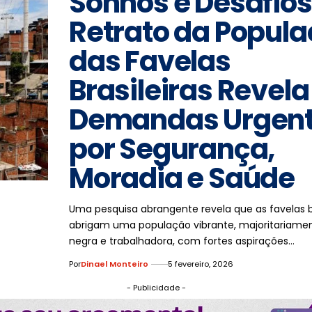
Sonhos e Desafios
Retrato da Popul
das Favelas
Brasileiras Revela
Demandas Urgen
por Segurança,
Moradia e Saúde
Uma pesquisa abrangente revela que as favelas br
abrigam uma população vibrante, majoritariame
negra e trabalhadora, com fortes aspirações…
Por
Dinael Monteiro
5 fevereiro, 2026
- Publicidade -