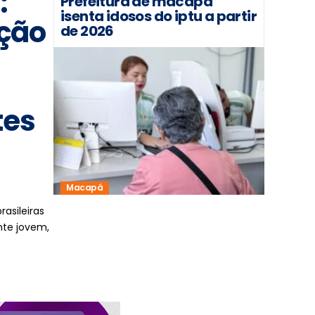
:
Prefeitura de macapá
isenta idosos do iptu a partir
ação
de 2026
tes
Macapá
asileiras
nte jovem,