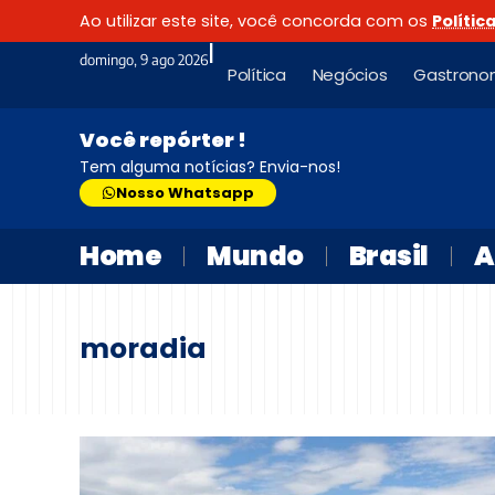
Ao utilizar este site, você concorda com os
Polític
|
domingo, 9 ago 2026
Política
Negócios
Gastrono
Você repórter !
Tem alguma notícias? Envia-nos!
Nosso Whatsapp
Home
Mundo
Brasil
A
moradia