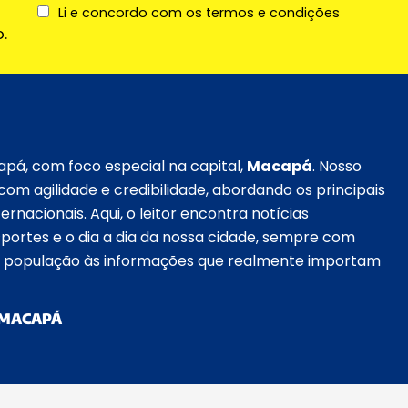
Li e concordo com os termos e condições
.
apá, com foco especial na capital,
Macapá
. Nosso
om agilidade e credibilidade, abordando os principais
ernacionais. Aqui, o leitor encontra notícias
esportes e o dia a dia da nossa cidade, sempre com
a população às informações que realmente importam
MACAPÁ