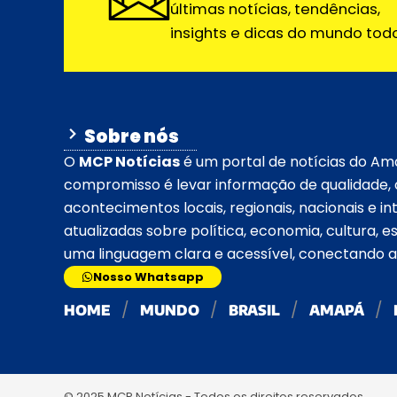
últimas notícias, tendências,
insights e dicas do mundo todo
Sobre nós
O
MCP Notícias
é um portal de notícias do Am
compromisso é levar informação de qualidade, c
acontecimentos locais, regionais, nacionais e int
atualizadas sobre política, economia, cultura, 
uma linguagem clara e acessível, conectando 
Nosso Whatsapp
HOME
MUNDO
BRASIL
AMAPÁ
© 2025 MCP Notícias - Todos os direitos reservados.