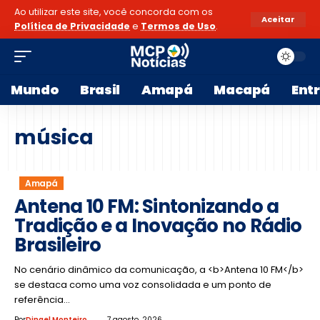
Ao utilizar este site, você concorda com os
Aceitar
Política de Privacidade
e
Termos de Uso
.
Mundo
Brasil
Amapá
Macapá
Ent
música
Amapá
Antena 10 FM: Sintonizando a
Tradição e a Inovação no Rádio
Brasileiro
No cenário dinâmico da comunicação, a <b>Antena 10 FM</b>
se destaca como uma voz consolidada e um ponto de
referência…
Por
Dinael Monteiro
7 agosto, 2026