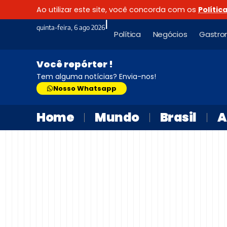
Ao utilizar este site, você concorda com os
Polític
|
quinta-feira, 6 ago 2026
Política
Negócios
Gastro
Você repórter !
Tem alguma notícias? Envia-nos!
Nosso Whatsapp
Home
Mundo
Brasil
A