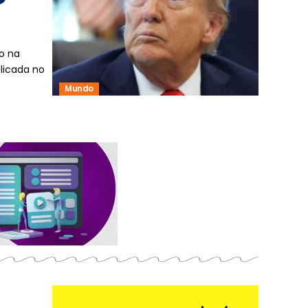
o na
ublicada no
Mundo