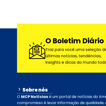
O Boletim Diário
Traz para você uma seleção d
últimas notícias, tendências,
insights e dicas do mundo todo
Sobre nós
O
MCP Notícias
é um portal de notícias do Am
compromisso é levar informação de qualidade, c