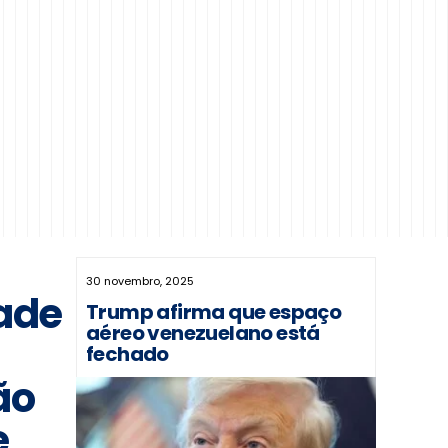
30 novembro, 2025
ade
Trump afirma que espaço
aéreo venezuelano está
fechado
ão
e