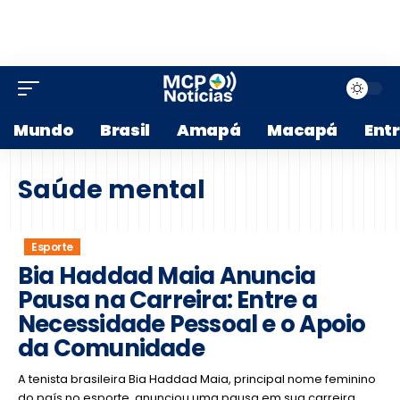
Mundo
Brasil
Amapá
Macapá
Ent
Saúde mental
Esporte
Bia Haddad Maia Anuncia
Pausa na Carreira: Entre a
Necessidade Pessoal e o Apoio
da Comunidade
A tenista brasileira Bia Haddad Maia, principal nome feminino
do país no esporte, anunciou uma pausa em sua carreira