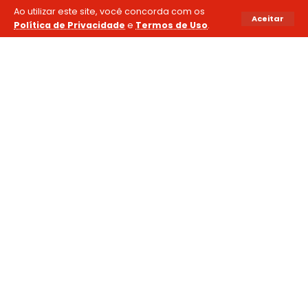
Ao utilizar este site, você concorda com os
Aceitar
Política de Privacidade
e
Termos de Uso
.