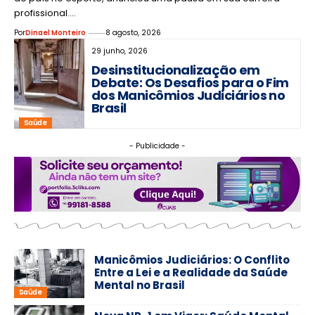
profissional.…
Por
Dinael Monteiro
8 agosto, 2026
29 junho, 2026
Desinstitucionalização em
Debate: Os Desafios para o Fim
dos Manicômios Judiciários no
Brasil
Saúde
- Publicidade -
Manicômios Judiciários: O Conflito
Entre a Lei e a Realidade da Saúde
Mental no Brasil
Saúde