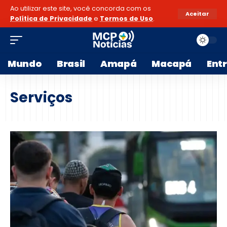
Ao utilizar este site, você concorda com os
Aceitar
Política de Privacidade
e
Termos de Uso
.
Mundo
Brasil
Amapá
Macapá
Ent
Serviços