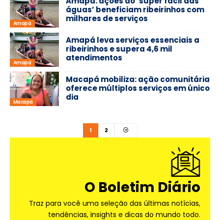
Amapá: ações do ‘super fácil das
águas’ beneficiam ribeirinhos com
milhares de serviços
Amapá
Amapá leva serviços essenciais a
ribeirinhos e supera 4,6 mil
atendimentos
Amapá
Macapá mobiliza: ação comunitária
oferece múltiplos serviços em único
dia
Macapá
1
2
O Boletim Diário
Traz para você uma seleção das últimas notícias,
tendências, insights e dicas do mundo todo.