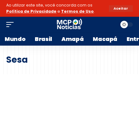
Ao utilizar este site, você concorda com os
Aceitar
Política de Privacidade
e
Termos de Uso
.
Mundo
Brasil
Amapá
Macapá
Ent
Sesa