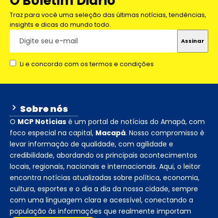
O Boletim Diário
Traz para você uma seleção das últimas notícias, tendências,
insights e dicas do mundo todo.
Li e concordo com os termos e condições
Sobre nós
O
MCP Notícias
é um portal de notícias do Amapá, com
foco especial na capital,
Macapá
. Nosso compromisso é
levar informação de qualidade, com agilidade e
credibilidade, abordando os principais acontecimentos
locais, regionais, nacionais e internacionais. Aqui, o leitor
encontra notícias atualizadas sobre política, economia,
cultura, esportes e o dia a dia da nossa cidade, sempre
com uma linguagem clara e acessível, conectando a
população às informações que realmente importam