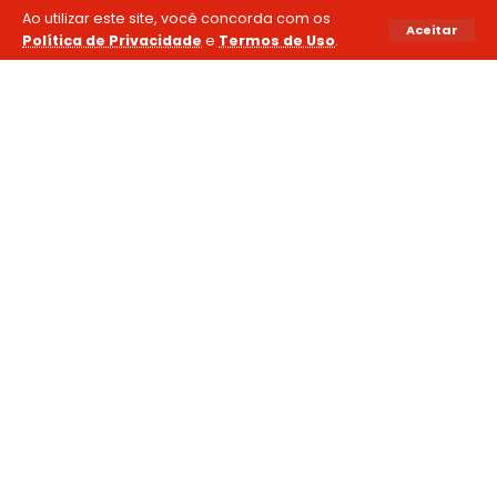
Ao utilizar este site, você concorda com os
Aceitar
Política de Privacidade
e
Termos de Uso
.