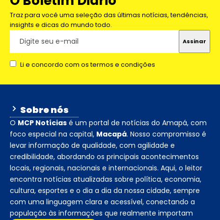
O Boletim Diário
Traz para você uma seleção das últimas notícias, tendências,
insights e dicas do mundo todo.
Li e concordo com os termos e condições
Sobre nós
O
MCP Notícias
é um portal de notícias do Amapá, com
foco especial na capital,
Macapá
. Nosso compromisso é
levar informação de qualidade, com agilidade e
credibilidade, abordando os principais acontecimentos
locais, regionais, nacionais e internacionais. Aqui, o leitor
encontra notícias atualizadas sobre política, economia,
cultura, esportes e o dia a dia da nossa cidade, sempre
com uma linguagem clara e acessível, conectando a
população às informações que realmente importam