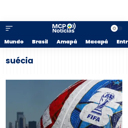
Mundo
Brasil
Amapá
Macapá
Ent
suécia