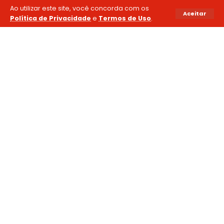
Ao utilizar este site, você concorda com os
Aceitar
Política de Privacidade
e
Termos de Uso
.