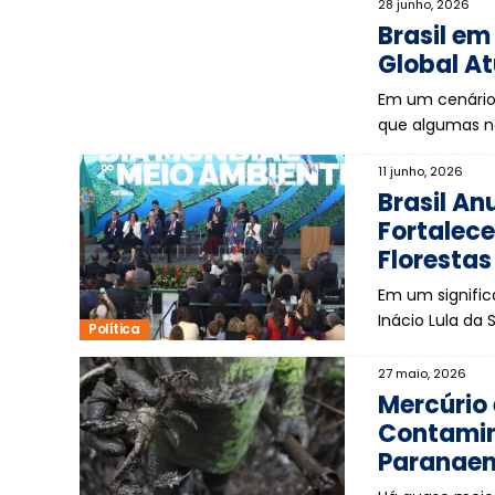
28 junho, 2026
Brasil em
Global At
Em um cenário
que algumas n
11 junho, 2026
Brasil A
Fortalec
Florestas
Em um signific
Inácio Lula da 
Política
27 maio, 2026
Mercúrio 
Contamin
Paranae