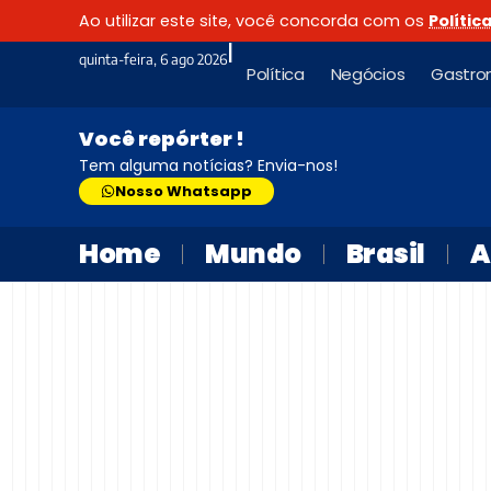
Ao utilizar este site, você concorda com os
Polític
|
quinta-feira, 6 ago 2026
Política
Negócios
Gastro
Você repórter !
Tem alguma notícias? Envia-nos!
Nosso Whatsapp
Home
Mundo
Brasil
A