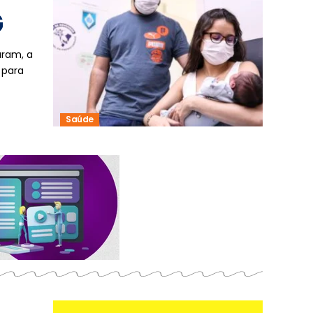
G
aram, a
 para
Saúde