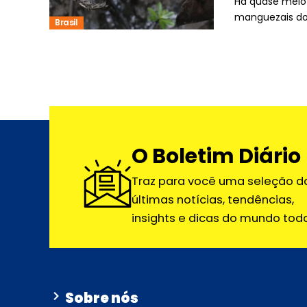
Há quase meio 
manguezais do 
Brasil
O Boletim Diário
Traz para você uma seleção d
últimas notícias, tendências,
insights e dicas do mundo todo
Sobre nós