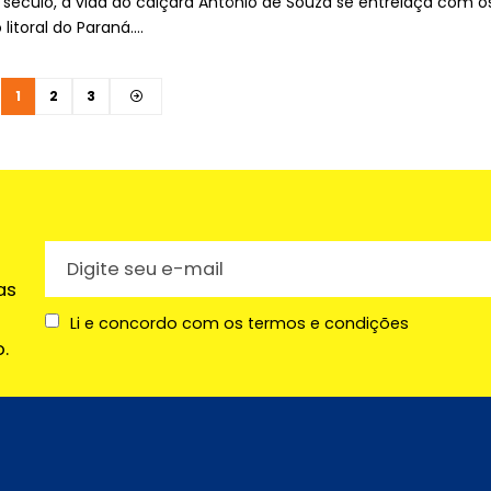
século, a vida do caiçara Antônio de Souza se entrelaça com o
litoral do Paraná.…
1
2
3
as
Li e concordo com os termos e condições
.