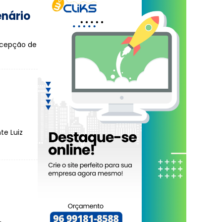
enário
rcepção de
te Luiz