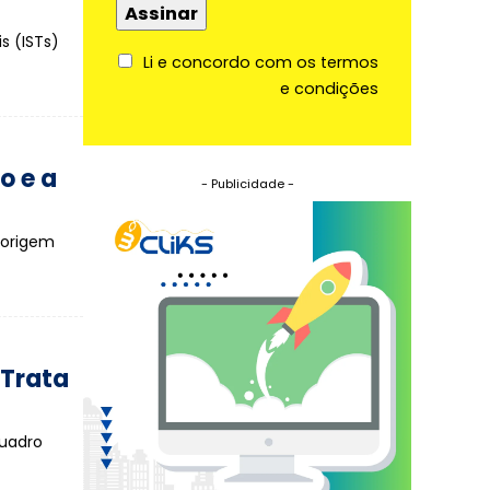
s (ISTs)
Li e concordo com os termos
e condições
o e a
- Publicidade -
 origem
 Trata
quadro