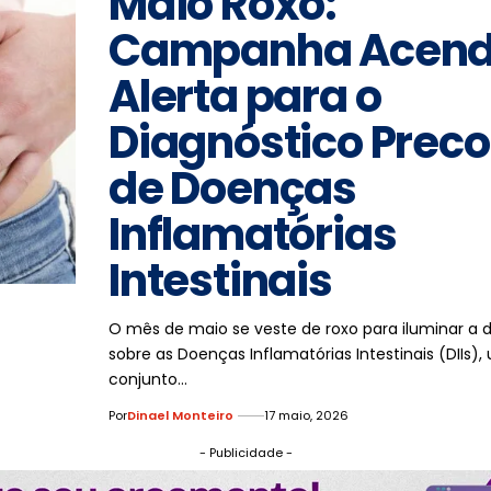
Maio Roxo:
Campanha Acen
Alerta para o
Diagnóstico Prec
de Doenças
Inflamatórias
Intestinais
O mês de maio se veste de roxo para iluminar a 
sobre as Doenças Inflamatórias Intestinais (DIIs),
conjunto…
Por
Dinael Monteiro
17 maio, 2026
- Publicidade -