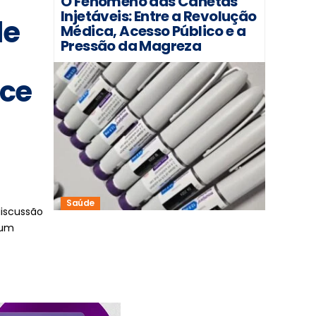
O Fenômeno das Canetas
Injetáveis: Entre a Revolução
de
Médica, Acesso Público e a
Pressão da Magreza
oce
Saúde
discussão
 um