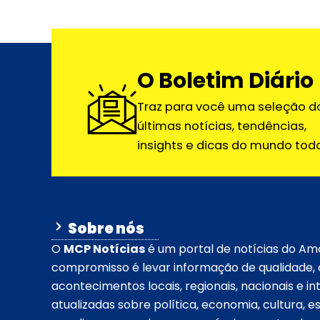
O Boletim Diário
Traz para você uma seleção d
últimas notícias, tendências,
insights e dicas do mundo todo
Sobre nós
O
MCP Notícias
é um portal de notícias do Am
compromisso é levar informação de qualidade, c
acontecimentos locais, regionais, nacionais e int
atualizadas sobre política, economia, cultura, 