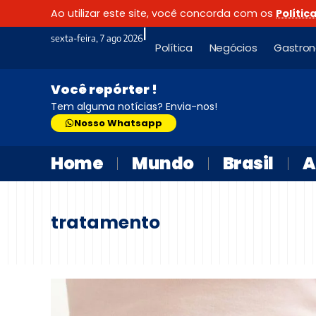
Ao utilizar este site, você concorda com os
Polític
|
sexta-feira, 7 ago 2026
Política
Negócios
Gastro
Você repórter !
Tem alguma notícias? Envia-nos!
Nosso Whatsapp
Home
Mundo
Brasil
A
tratamento