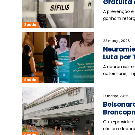
Gratuita
A prevenção e 
ganham reforço
Saúde
22 março, 2026
Neuromie
Luta por 
A neuromielite
autoimune, im
Saúde
17 março, 2026
Bolsonar
Broncopn
O ex-presiden
clínico e labor
Saúde