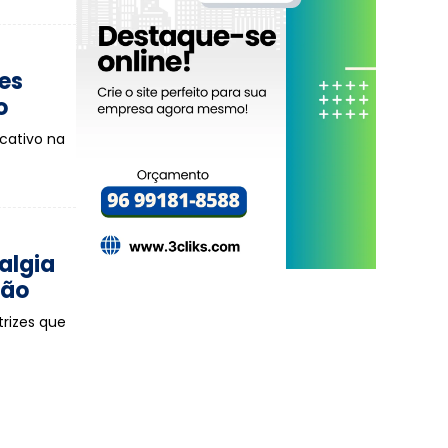
es
o
icativo na
algia
ção
trizes que