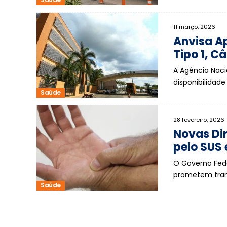
11 março, 2026
Anvisa A
Tipo 1, 
A Agência Naci
disponibilidad
Saúde
28 fevereiro, 2026
Novas Di
pelo SUS
O Governo Fede
prometem tran
Saúde