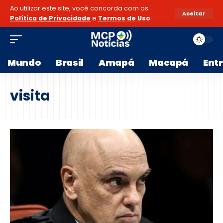
Ao utilizar este site, você concorda com os
Aceitar
Política de Privacidade
e
Termos de Uso
.
Mundo
Brasil
Amapá
Macapá
Ent
visita