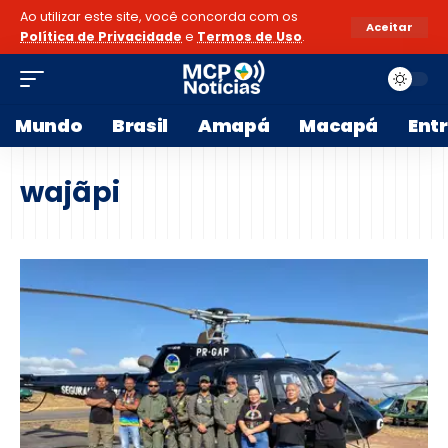
Ao utilizar este site, você concorda com os
Aceitar
Política de Privacidade
e
Termos de Uso
.
Mundo
Brasil
Amapá
Macapá
Ent
wajãpi