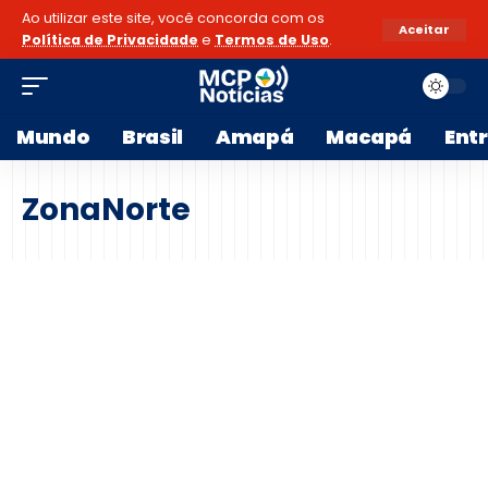
Ao utilizar este site, você concorda com os
Aceitar
Política de Privacidade
e
Termos de Uso
.
Mundo
Brasil
Amapá
Macapá
Ent
ZonaNorte