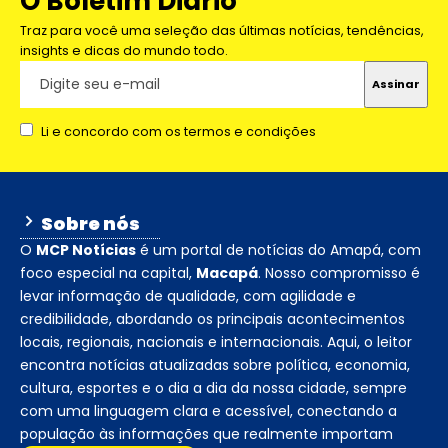
O Boletim Diário
Traz para você uma seleção das últimas notícias, tendências,
insights e dicas do mundo todo.
Li e concordo com os termos e condições
Sobre nós
O
MCP Notícias
é um portal de notícias do Amapá, com
foco especial na capital,
Macapá
. Nosso compromisso é
levar informação de qualidade, com agilidade e
credibilidade, abordando os principais acontecimentos
locais, regionais, nacionais e internacionais. Aqui, o leitor
encontra notícias atualizadas sobre política, economia,
cultura, esportes e o dia a dia da nossa cidade, sempre
com uma linguagem clara e acessível, conectando a
população às informações que realmente importam