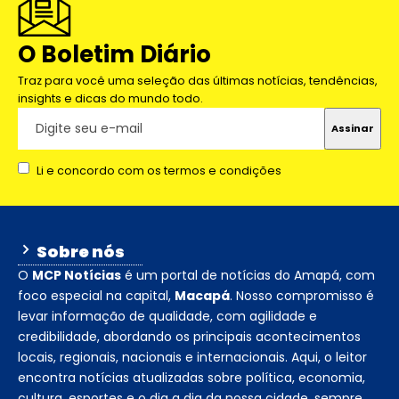
O Boletim Diário
Traz para você uma seleção das últimas notícias, tendências,
insights e dicas do mundo todo.
Li e concordo com os termos e condições
Sobre nós
O
MCP Notícias
é um portal de notícias do Amapá, com
foco especial na capital,
Macapá
. Nosso compromisso é
levar informação de qualidade, com agilidade e
credibilidade, abordando os principais acontecimentos
locais, regionais, nacionais e internacionais. Aqui, o leitor
encontra notícias atualizadas sobre política, economia,
cultura, esportes e o dia a dia da nossa cidade, sempre