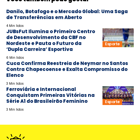
Danilo, Botafogo e o Mercado Global: Uma Saga
de Transferências em Aberto
4 Min lidos
JUBsFut Ilumina o Primeiro Centro
de Desenvolvimento da CBF no
Nordeste e Pauta o Futuro da
Esporte
‘Dupla Carreira’ Esportiva
6 Min lidos
Cuca Confirma Reestreia de Neymar no Santos
Contra Chapecoense e Exalta Compromisso do
Elenco
3 Min lidos
Ferroviária e Internacional
Conquistam Primeiras Vitórias na
Série A1 do Brasileirão Feminino
Esporte
3 Min lidos