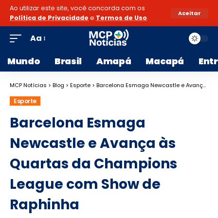
Ao utilizar este site, você concorda com os
Aceitar
Política de Privacidade
e
Termos de Uso
.
Aa
Mundo
Brasil
Amapá
Macapá
Ent
MCP Notícias
>
Blog
>
Esporte
>
Barcelona Esmaga Newcastle e Avança às Quartas da Champions League com Show de Raphinha
Esporte
Barcelona Esmaga
Newcastle e Avança às
Quartas da Champions
League com Show de
Raphinha