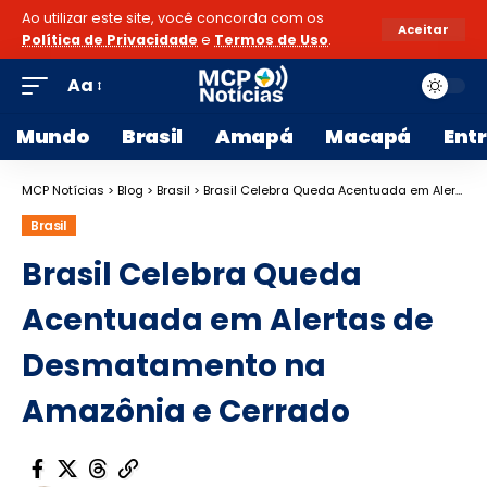
Ao utilizar este site, você concorda com os
Aceitar
Política de Privacidade
e
Termos de Uso
.
Aa
Mundo
Brasil
Amapá
Macapá
Ent
MCP Notícias
>
Blog
>
Brasil
>
Brasil Celebra Queda Acentuada em Alertas de Desmatamento na Amazônia e Cerrado
Brasil
Brasil Celebra Queda
Acentuada em Alertas de
Desmatamento na
Amazônia e Cerrado