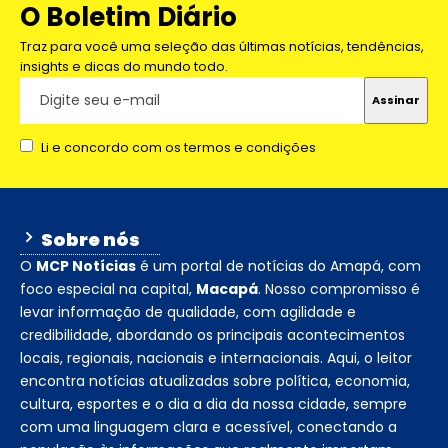
O Boletim Diário
Traz para você uma seleção das últimas notícias, tendências,
insights e dicas do mundo todo.
Li e concordo com os termos e condições
Sobre nós
O
MCP Notícias
é um portal de notícias do Amapá, com
foco especial na capital,
Macapá
. Nosso compromisso é
levar informação de qualidade, com agilidade e
credibilidade, abordando os principais acontecimentos
locais, regionais, nacionais e internacionais. Aqui, o leitor
encontra notícias atualizadas sobre política, economia,
cultura, esportes e o dia a dia da nossa cidade, sempre
com uma linguagem clara e acessível, conectando a