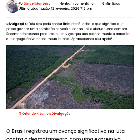
Por
Dinael Monteiro
Nenhum comentário
6 Min lidos
Última atualização: 12 fevereiro, 2026 7:16 pm
Divulgação:
Este site pode conter links de afiliados, o que significa que
posso ganhar uma comissão se você clicar no link e efetuar uma compra.
Recomendo apenas produtos ou serviços que uso pessoalmente e acredito
que agregarão valor aos meus leitores. Agradecemos seu apoio!
© Orlando K Junior/Divulgação
O Brasil registrou um avanço significativo na luta
contra o desmatamento, com uma expressiva