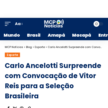
Aa
Mundo
Brasil
Amapá
Macapá
Ent
MCP Notícias
>
Blog
>
Esporte
>
Carlo Ancelotti Surpreende com Convocação de Vitor Reis para a Seleção Brasileira
Esporte
Carlo Ancelotti Surpreende
com Convocação de Vitor
Reis para a Seleção
Brasileira