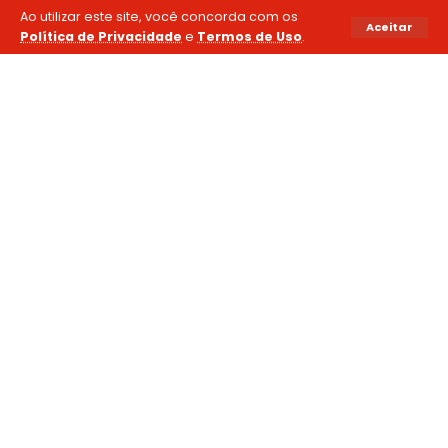
Ao utilizar este site, você concorda com os
Aceitar
Política de Privacidade
e
Termos de Uso
.