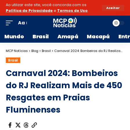
Ao utilizar este site, você concorda com os
Aceitar
Política de Privacidade
e
Termos de Uso
.
Aa
Mundo
Brasil
Amapá
Macapá
Ent
MCP Notícias
>
Blog
>
Brasil
>
Carnaval 2024: Bombeiros do RJ Realizam Mais de 450 Resgates em Praias Fluminenses
Brasil
Carnaval 2024: Bombeiros
do RJ Realizam Mais de 450
Resgates em Praias
Fluminenses