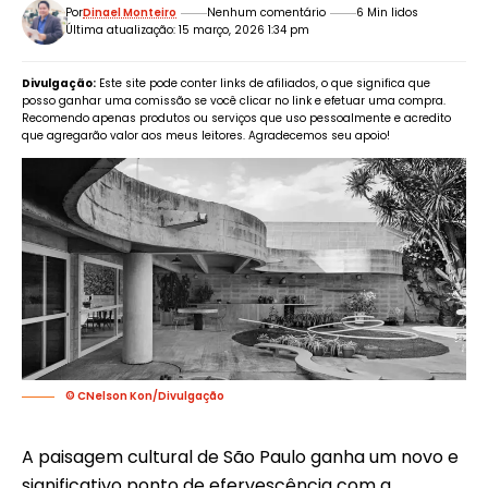
Por
Dinael Monteiro
Nenhum comentário
6 Min lidos
Última atualização: 15 março, 2026 1:34 pm
Divulgação:
Este site pode conter links de afiliados, o que significa que
posso ganhar uma comissão se você clicar no link e efetuar uma compra.
Recomendo apenas produtos ou serviços que uso pessoalmente e acredito
que agregarão valor aos meus leitores. Agradecemos seu apoio!
© CNelson Kon/Divulgação
A paisagem cultural de São Paulo ganha um novo e
significativo ponto de efervescência com a