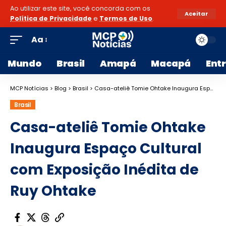
Ao utilizar este site, você concorda com os
Aceitar
Política de Privacidade
e
Termos de Uso
.
Aa
Mundo
Brasil
Amapá
Macapá
Ent
MCP Notícias
>
Blog
>
Brasil
>
Casa-ateliê Tomie Ohtake Inaugura Espaço Cultural com Exposição Inédita de Ruy Ohtake
Brasil
Casa-ateliê Tomie Ohtake
Inaugura Espaço Cultural
com Exposição Inédita de
Ruy Ohtake