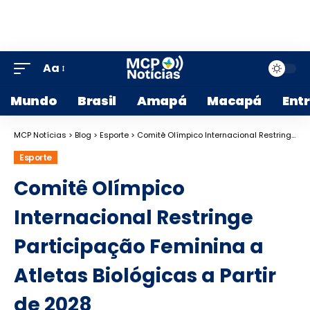
Aa
Mundo
Brasil
Amapá
Macapá
Ent
MCP Notícias
>
Blog
>
Esporte
>
Comitê Olímpico Internacional Restringe Participação Feminina a Atletas Biológicas a Partir de 2028
Esporte
Comitê Olímpico
Internacional Restringe
Participação Feminina a
Atletas Biológicas a Partir
de 2028