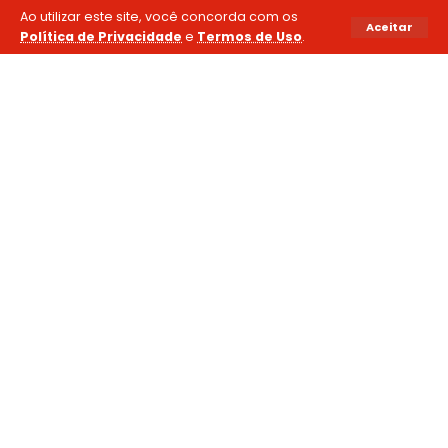
Ao utilizar este site, você concorda com os
Aceitar
Política de Privacidade
e
Termos de Uso
.