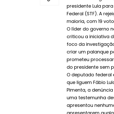
presidente Lula par
Federal (STF). A re
maioria, com 19 votos
O líder do governo 
criticou a iniciativ
foco da investigaçã
criar um palanque po
prometeu processar 
do presidente sem p
O deputado federal 
que liguem Fábio Lul
Pimenta, a denúncia
uma testemunha des
apresentou nenhuma 
apresentarem qualq