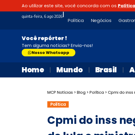
Ao utilizar este site, você concorda com os
Polític
|
quinta-feira, 6 ago 2026
Política
Negócios
Gastro
Você repórter !
Tem alguma notícias? Envia-nos!
Nosso Whatsapp
Home
Mundo
Brasil
A
MCP Notícias
>
Blog
>
Política
>
Cpmi do inss 
Política
Cpmi do inss ne