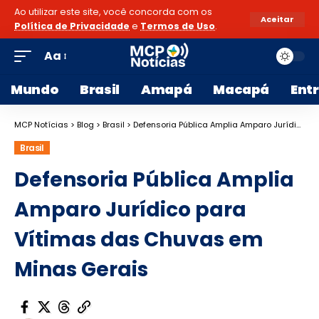
Ao utilizar este site, você concorda com os
Aceitar
Política de Privacidade
e
Termos de Uso
.
Aa
Mundo
Brasil
Amapá
Macapá
Ent
MCP Notícias
>
Blog
>
Brasil
>
Defensoria Pública Amplia Amparo Jurídico para Vítimas das Chuvas em Minas Gerais
Brasil
Defensoria Pública Amplia
Amparo Jurídico para
Vítimas das Chuvas em
Minas Gerais