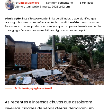
Por
Dinael Monteiro
Nenhum comentário
6 Min lidos
Última atualização: 9 março, 2026 2:02 pm
Divulgação:
Este site pode conter links de afiliados, o que significa que
posso ganhar uma comissão se você clicar no link e efetuar uma compra.
Recomendo apenas produtos ou serviços que uso pessoalmente e acredito
que agregarão valor aos meus leitores. Agradecemos seu apoio!
© Tânia Rêgo/Agência Brasil
As recentes e intensas chuvas que assolaram
diversas cidades de Minas Gerais deixaram um