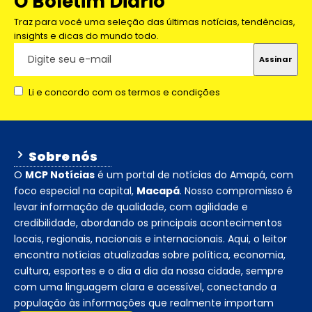
O Boletim Diário
Traz para você uma seleção das últimas notícias, tendências,
insights e dicas do mundo todo.
Li e concordo com os termos e condições
Sobre nós
O
MCP Notícias
é um portal de notícias do Amapá, com
foco especial na capital,
Macapá
. Nosso compromisso é
levar informação de qualidade, com agilidade e
credibilidade, abordando os principais acontecimentos
locais, regionais, nacionais e internacionais. Aqui, o leitor
encontra notícias atualizadas sobre política, economia,
cultura, esportes e o dia a dia da nossa cidade, sempre
com uma linguagem clara e acessível, conectando a
população às informações que realmente importam