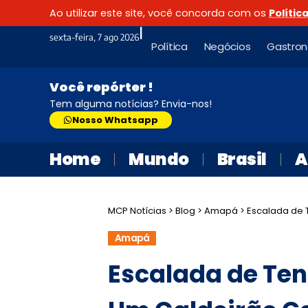
Ao utilizar este site, você concorda com os
Polític
|
sexta-feira, 7 ago 2026
Política
Negócios
Gastro
Você repórter !
Tem alguma notícias? Envia-nos!
Nosso Whatsapp
Home
Mundo
Brasil
A
MCP Notícias
>
Blog
>
Amapá
>
Escalada de T
Amapá
Escalada de Ten