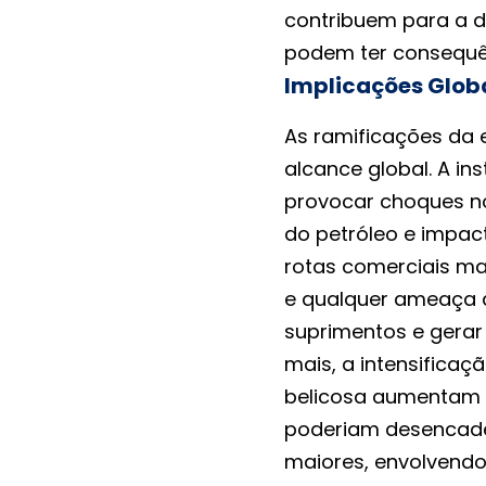
contribuem para a d
podem ter consequên
Implicações Globa
As ramificações da 
alcance global. A in
provocar choques n
do petróleo e impa
rotas comerciais mar
e qualquer ameaça a
suprimentos e gerar
mais, a intensificaçã
belicosa aumentam a
poderiam desencade
maiores, envolvend