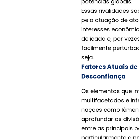
potências globais.
Essas rivalidades s
pela atuação de ato
interesses econômi
delicado e, por vezes
facilmente perturba
seja.
Fatores Atuais de 
Desconfiança
Os elementos que im
multifacetados e in
nações como Iêmen e
aprofundar as divis
entre as principais 
particularmente a n