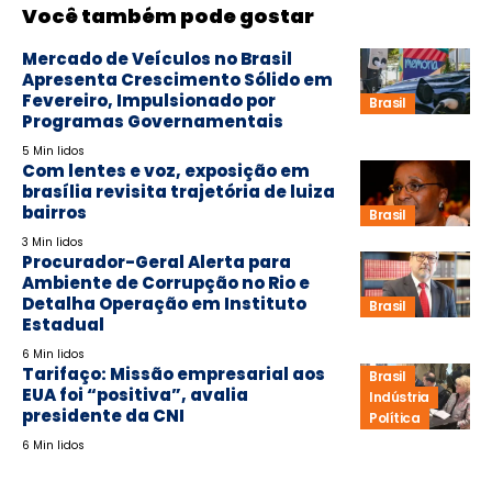
Você também pode gostar
Mercado de Veículos no Brasil
Apresenta Crescimento Sólido em
Fevereiro, Impulsionado por
Brasil
Programas Governamentais
5 Min lidos
Com lentes e voz, exposição em
brasília revisita trajetória de luiza
bairros
Brasil
3 Min lidos
Procurador-Geral Alerta para
Ambiente de Corrupção no Rio e
Detalha Operação em Instituto
Brasil
Estadual
6 Min lidos
Tarifaço: Missão empresarial aos
Brasil
EUA foi “positiva”, avalia
Indústria
presidente da CNI
Política
6 Min lidos