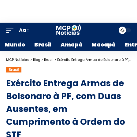
Aa
Mundo
Brasil
Amapá
Macapá
Ent
MCP Notícias
>
Blog
>
Brasil
>
Exército Entrega Armas de Bolsonaro à PF, com Duas Ausentes, em Cumprimento à Ordem do STF
Brasil
Exército Entrega Armas de
Bolsonaro à PF, com Duas
Ausentes, em
Cumprimento à Ordem do
STF