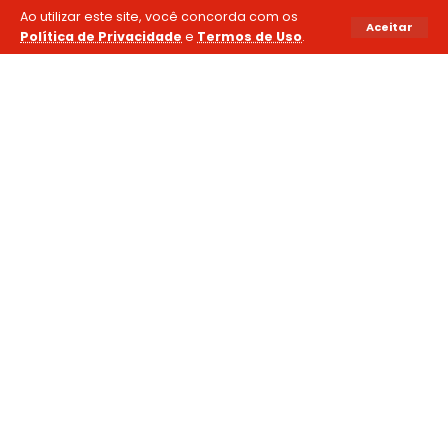
Ao utilizar este site, você concorda com os
Aceitar
Política de Privacidade
e
Termos de Uso
.