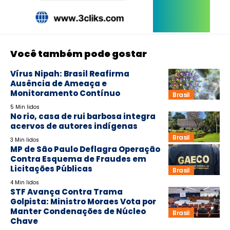
Você também pode gostar
Vírus Nipah: Brasil Reafirma
Ausência de Ameaça e
Monitoramento Contínuo
Brasil
5 Min lidos
No rio, casa de rui barbosa integra
acervos de autores indígenas
Brasil
3 Min lidos
MP de São Paulo Deflagra Operação
Contra Esquema de Fraudes em
Licitações Públicas
Brasil
4 Min lidos
STF Avança Contra Trama
Golpista: Ministro Moraes Vota por
Manter Condenações de Núcleo
Brasil
Chave