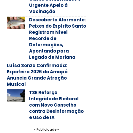
Urgente Apelo à
Vacinação
Descoberta Alarmante:
Peixes do Espírito Santo
Registram Nível
Recorde de
Deformações,
Apontando para
Legado de Mariana
Luísa Sonza Confirmada:
Expofeira 2026 do Amapá
Anuncia Grande Atração
Musical
TSE Reforça
Integridade Eleitoral
com Novo Conselho
contra Desinformação
e Uso de IA
- Publicidade -