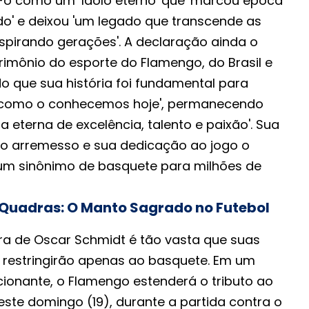
o como um 'ídolo eterno' que 'marcou época
' e deixou 'um legado que transcende as
nspirando gerações'. A declaração ainda o
imônio do esporte do Flamengo, do Brasil e
o que sua história foi fundamental para
 como o conhecemos hoje', permanecendo
 eterna de excelência, talento e paixão'. Sua
 no arremesso e sua dedicação ao jogo o
m sinônimo de basquete para milhões de
 Quadras: O Manto Sagrado no Futebol
ra de Oscar Schmidt é tão vasta que suas
restringirão apenas ao basquete. Em um
cionante, o Flamengo estenderá o tributo ao
ste domingo (19), durante a partida contra o