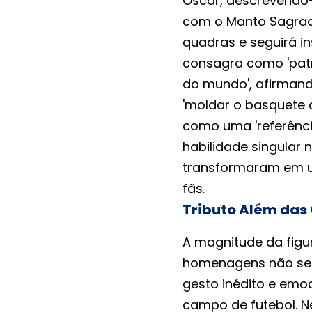
Oscar, descrevendo-
com o Manto Sagrado
quadras e seguirá i
consagra como 'patr
do mundo', afirmand
'moldar o basquete
como uma 'referência
habilidade singular
transformaram em u
fãs.
Tributo Além das
A magnitude da figu
homenagens não se 
gesto inédito e emo
campo de futebol. Ne