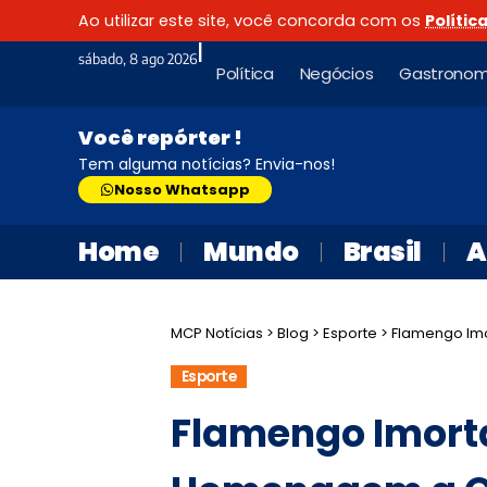
Ao utilizar este site, você concorda com os
Polític
|
sábado, 8 ago 2026
Política
Negócios
Gastronom
Você repórter !
Tem alguma notícias? Envia-nos!
Nosso Whatsapp
Home
Mundo
Brasil
A
MCP Notícias
>
Blog
>
Esporte
>
Flamengo Im
Esporte
Flamengo Imort