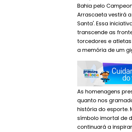
Bahia pelo Campeona
Arrascaeta vestirá 
Santa'. Essa iniciat
transcende as front
torcedores e atleta
a memória de um gig
As homenagens pres
quanto nos gramados
história do esporte.
símbolo imortal de d
continuará a inspira