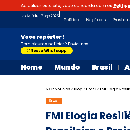
Ao utilizar este site, você concorda com os
Polític
|
sexta-feira, 7 ago 2026
Política
Negócios
Gastro
Você repórter !
Tem alguma notícias? Envia-nos!
Nosso Whatsapp
Home
Mundo
Brasil
A
MCP Notícias
>
Blog
>
Brasil
>
FMI Elogia Resi
Brasil
FMI Elogia Resi