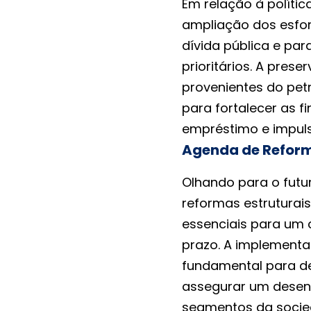
Em relação à polític
ampliação dos esfor
dívida pública e par
prioritários. A pres
provenientes do pet
para fortalecer as f
empréstimo e impuls
Agenda de Reform
Olhando para o futur
reformas estrutura
essenciais para um 
prazo. A implement
fundamental para de
assegurar um desenv
segmentos da socie