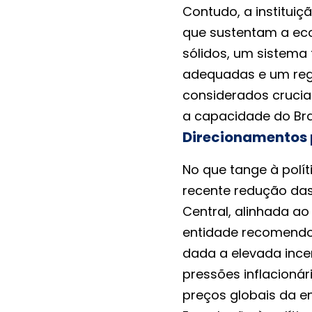
Contudo, a institui
que sustentam a econ
sólidos, um sistema 
adequadas e um regi
considerados crucia
a capacidade do Bra
Direcionamentos p
No que tange à polí
recente redução das
Central, alinhada ao
entidade recomendou 
dada a elevada incer
pressões inflacionár
preços globais da en