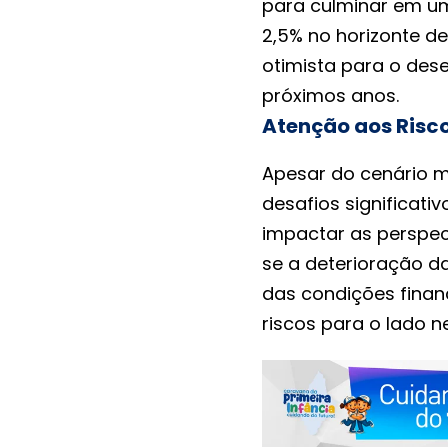
para culminar em u
2,5% no horizonte d
otimista para o des
próximos anos.
Atenção aos Risc
Apesar do cenário ma
desafios significati
impactar as perspec
se a deterioração da
das condições financ
riscos para o lado n