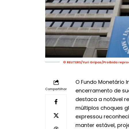
© REUTERS/Yuri Gripas/Proibida repr
O Fundo Monetário In
Compartilhar
encerramento de sua
destaca a notável re
múltiplos choques gl
expressou reconhec
manter estável, pro