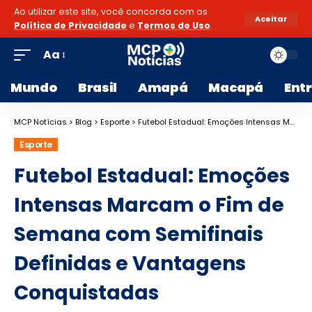
Ao utilizar este site, você concorda com os
Aceitar
Política de Privacidade
e
Termos de Uso
.
Aa
Mundo
Brasil
Amapá
Macapá
Ent
MCP Notícias
>
Blog
>
Esporte
>
Futebol Estadual: Emoções Intensas Marcam o Fim de Semana com Semifinais Definidas e Vantagens Conquistadas
Esporte
Futebol Estadual: Emoções
Intensas Marcam o Fim de
Semana com Semifinais
Definidas e Vantagens
Conquistadas